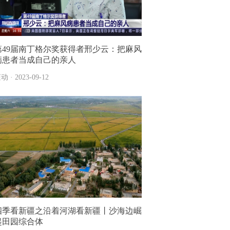
第49届南丁格尔奖获得者邢少云：把麻风
病患者当成自己的亲人
动 · 2023-09-12
四季看新疆之沿着河湖看新疆丨沙海边崛
起田园综合体