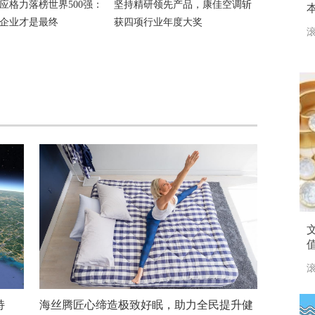
应格力落榜世界500强：
坚持精研领先产品，康佳空调斩
企业才是最终
获四项行业年度大奖
滚
滚
持
海丝腾匠心缔造极致好眠，助力全民提升健