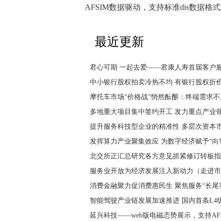
AFSIM数据驱动，支持标准dis数据格式
最近更新
君心可期 一起去爱——君康人寿首届客户
中小银行股权拍卖冷热不均 有银行股权折价
摩托车市场“价格战”悄然酝酿：终端需求不
多地重大项目集中签约开工 发力重点产业
提升服务科技型企业的精准性 多层次资本
发挥算力产业聚集效应 为数字经济赋予“向
北交所正汇总研究各方意见抓紧修订转板指
服务业开放为经济发展注入新动力（走进市
消费金融聚力促消费惠民生 聚焦服务“长尾
智能驾驶产业链发展加速推进 国内首条L
延兴科技——web版电磁态势展示，支持AF