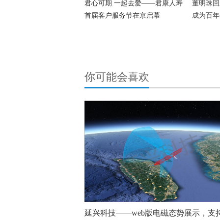
君心可期 一起去爱——君康人寿
董明珠回
首届客户服务节在京启幕
成为百年
你可能会喜欢
延兴科技——web版电磁态势展示，支