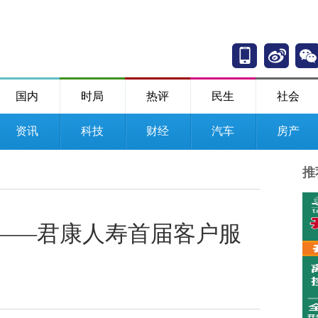
国内
时局
热评
民生
社会
资讯
科技
财经
汽车
房产
推
爱——君康人寿首届客户服