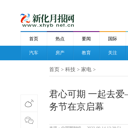
首页
热点
要闻
国际
汽车
房产
教育
关注
首页
>
科技
>
家电
>
君心可期 一起去
务节在京启幕